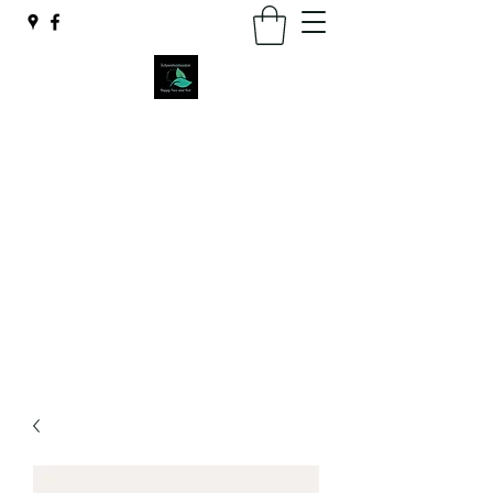
Schoonheidssalon Happy Face
and Feet
"Happy Face ,Happy Feet, Happy You"
schoonheidssalon.hff@gmail.com
06 46161989